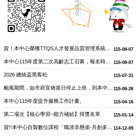
府
公
務
人
力
發
展
賀！本中心榮獲TTQS人才發展品質管理系統（訓練機構版）「金牌認證」，展現卓越人才培育與訓練品質。
115-08-07
中
心
本中心115年度第二次高齡志工召募，報名時間:即日起至115年9月30日止。
115-08-07
使
命
2026 總統盃黑客松
115-07-31
颱風期間，如市府宣佈當日停止上班，則本中心該日研習班次全部停課；如照常上班（停止上課），則研習亦照常舉行。
115-06-26
本中心115年度提升服務工作計畫。
115-04-16
第二場次【核心學習~能力補給】得獎名單
115-01-14
賀!!本中心自製數位課程「職涯非懸崖-共創多元、公平、共融的友善職場」參加2025年國際數位學習協會(IELA)獲得「線上學習體驗」銅牌獎肯定！
114-12-09