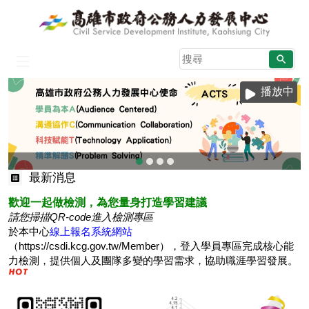
跳到主要內容區塊
搜
尋
:::
播放中
目
最新消息
前
歡迎一起做檢測，為您量身打造學習建議
顯
請您掃描QR-code進入檢測專區
示
於本中心
線上報名系統網站
圖
（https://csdi.kcg.gov.tw/Member），登入學員專區完成核心能
片:
力檢測，提供個人及團隊多變的學習需求，協助職涯學習發展。
高
雄
市
政