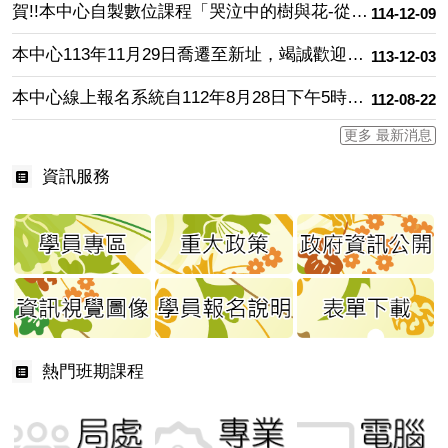
賀!!本中心自製數位課程「哭泣中的樹與花-從日常中聽見伴侶心底話」榮獲2025年美國Ｂrandon Hall Group Awards「多元、公平與共融類」銀牌獎。
114-12-09
本中心113年11月29日喬遷至新址，竭誠歡迎來中心參訓參觀。
113-12-03
本中心線上報名系統自112年8月28日下午5時起將正式導入介接人事服務網(以下簡稱iKPD)單一簽入系統進行環境測試及使用，爾後本中心各班期課程，請由iKPD登入報名。
112-08-22
更多 最新消息
資訊服務
熱門班期課程