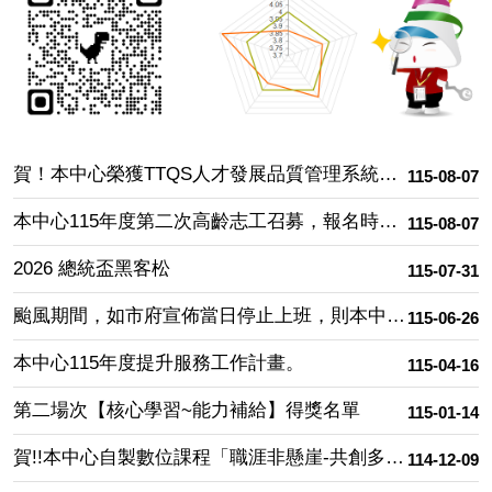
府
公
務
人
力
發
展
賀！本中心榮獲TTQS人才發展品質管理系統（訓練機構版）「金牌認證」，展現卓越人才培育與訓練品質。
115-08-07
中
心
本中心115年度第二次高齡志工召募，報名時間:即日起至115年9月30日止。
115-08-07
使
命
2026 總統盃黑客松
115-07-31
颱風期間，如市府宣佈當日停止上班，則本中心該日研習班次全部停課；如照常上班（停止上課），則研習亦照常舉行。
115-06-26
本中心115年度提升服務工作計畫。
115-04-16
第二場次【核心學習~能力補給】得獎名單
115-01-14
賀!!本中心自製數位課程「職涯非懸崖-共創多元、公平、共融的友善職場」參加2025年國際數位學習協會(IELA)獲得「線上學習體驗」銅牌獎肯定！
114-12-09