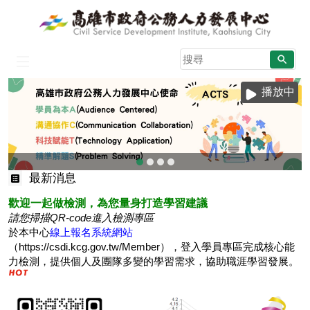
跳到主要內容區塊
搜
尋
:::
播放中
目
最新消息
前
歡迎一起做檢測，為您量身打造學習建議
顯
請您掃描QR-code進入檢測專區
示
於本中心
線上報名系統網站
圖
（https://csdi.kcg.gov.tw/Member），登入學員專區完成核心能
片:
力檢測，提供個人及團隊多變的學習需求，協助職涯學習發展。
高
雄
市
政