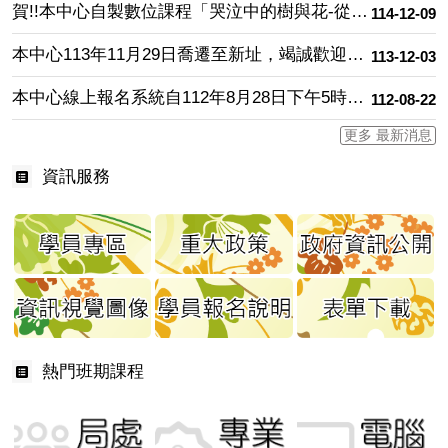
賀!!本中心自製數位課程「哭泣中的樹與花-從日常中聽見伴侶心底話」榮獲2025年美國Ｂrandon Hall Group Awards「多元、公平與共融類」銀牌獎。
114-12-09
本中心113年11月29日喬遷至新址，竭誠歡迎來中心參訓參觀。
113-12-03
本中心線上報名系統自112年8月28日下午5時起將正式導入介接人事服務網(以下簡稱iKPD)單一簽入系統進行環境測試及使用，爾後本中心各班期課程，請由iKPD登入報名。
112-08-22
更多 最新消息
資訊服務
熱門班期課程